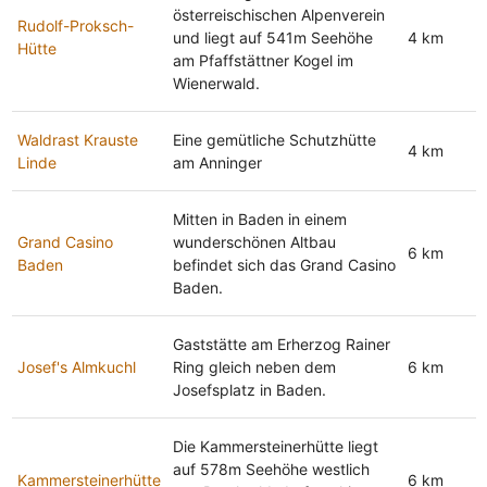
österreischischen Alpenverein
Rudolf-Proksch-
und liegt auf 541m Seehöhe
4 km
Hütte
am Pfaffstättner Kogel im
Wienerwald.
Waldrast Krauste
Eine gemütliche Schutzhütte
4 km
Linde
am Anninger
Mitten in Baden in einem
Grand Casino
wunderschönen Altbau
6 km
Baden
befindet sich das Grand Casino
Baden.
Gaststätte am Erherzog Rainer
Josef's Almkuchl
Ring gleich neben dem
6 km
Josefsplatz in Baden.
Die Kammersteinerhütte liegt
auf 578m Seehöhe westlich
Kammersteinerhütte
6 km