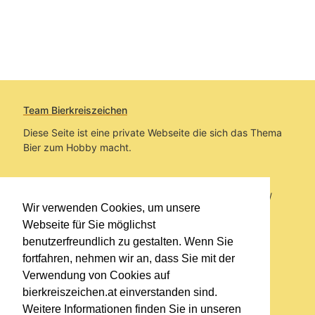
Team Bierkreiszeichen
Diese Seite ist eine private Webseite die sich das Thema
Bier zum Hobby macht.
Sie befinden sich auf https://www.bierkreiszeichen.at/
Wir verwenden Cookies, um unsere
im Pfad:
Übers Bier
/
Bierlokale
Webseite für Sie möglichst
benutzerfreundlich zu gestalten. Wenn Sie
Erstellt: 2018-02-11
fortfahren, nehmen wir an, dass Sie mit der
Verwendung von Cookies auf
Links
bierkreiszeichen.at einverstanden sind.
Kontakt
Weitere Informationen finden Sie in unseren