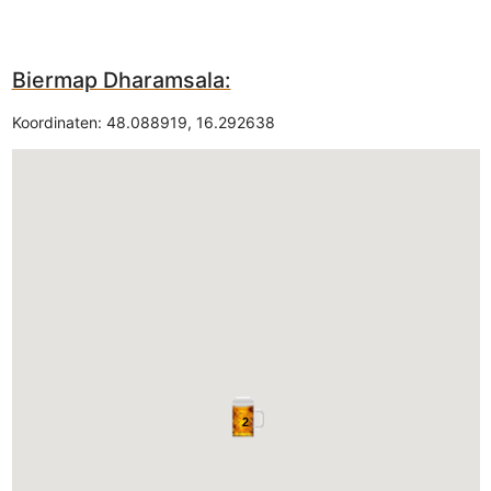
Biermap Dharamsala:
Koordinaten:
48.088919
,
16.292638
2