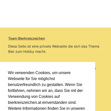
Team Bierkreiszeichen
Diese Seite ist eine private Webseite die sich das Thema
Bier zum Hobby macht.
Sie befinden sich auf https://www.bierkreiszeichen.at/
Wir verwenden Cookies, um unsere
im Pfad:
Übers Bier
/
Bierlokale
Webseite für Sie möglichst
benutzerfreundlich zu gestalten. Wenn Sie
Erstellt: 2024-08-02
fortfahren, nehmen wir an, dass Sie mit der
Verwendung von Cookies auf
Links
bierkreiszeichen.at einverstanden sind.
Kontakt
Weitere Informationen finden Sie in unseren
Impressum