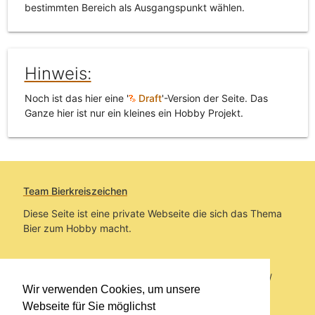
bestimmten Bereich als Ausgangspunkt wählen.
Hinweis:
Noch ist das hier eine '
Draft
'-Version der Seite. Das
Ganze hier ist nur ein kleines ein Hobby Projekt.
Team Bierkreiszeichen
Diese Seite ist eine private Webseite die sich das Thema
Bier zum Hobby macht.
Sie befinden sich auf https://www.bierkreiszeichen.at/
Wir verwenden Cookies, um unsere
im Pfad:
Übers Bier
/
Brauereien
/
Bierwerbung
Webseite für Sie möglichst