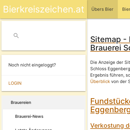
Bierkreiszeichen.at
Übers Bier
Bie
search
close
Sitemap - 
Brauerei 
Die Anzeige der Si
Noch nicht eingeloggt?
Schloss Eggenberg 
Ergebnis führen, s
Überblick
von der S
LOGIN
Fundstücke
Brauereien
Eggenber
Brauerei-News
Verkostung d