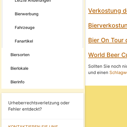
Letzte Änderungen
Verkostung d
Bierwerbung
Bierverkostun
Fahrzeuge
Bier On Tour
Fanartikel
World Beer C
Biersorten
Sollten Sie noch n
Bierlokale
und einen
Schlagw
Bierinfo
Urheberrechtsverletzung oder
Fehler entdeckt?
KONTAKTIEREN SIE UNS