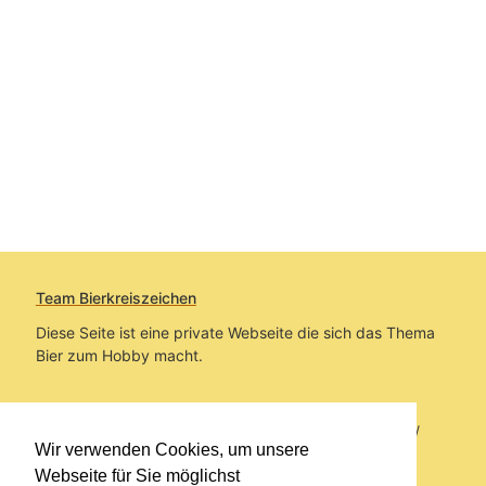
Team Bierkreiszeichen
Diese Seite ist eine private Webseite die sich das Thema
Bier zum Hobby macht.
Sie befinden sich auf https://www.bierkreiszeichen.at/
Wir verwenden Cookies, um unsere
im Pfad:
Bierkreiszeichen
/
Gesammelte Biere
Webseite für Sie möglichst