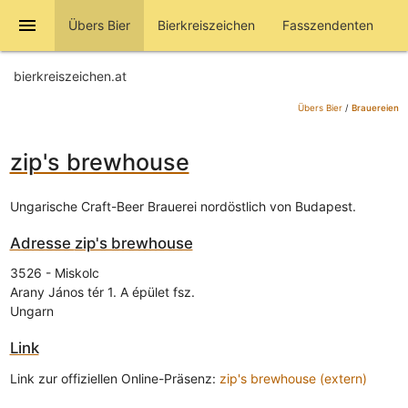
menu
Übers Bier
Bierkreiszeichen
Fasszendenten
bierkreiszeichen.at
Übers Bier
/
Brauereien
zip's brewhouse
Ungarische Craft-Beer Brauerei nordöstlich von Budapest.
Adresse
zip's brewhouse
3526
-
Miskolc
Arany János tér 1. A épület fsz.
Ungarn
Link
Link zur offiziellen Online-Präsenz:
zip's brewhouse (extern)