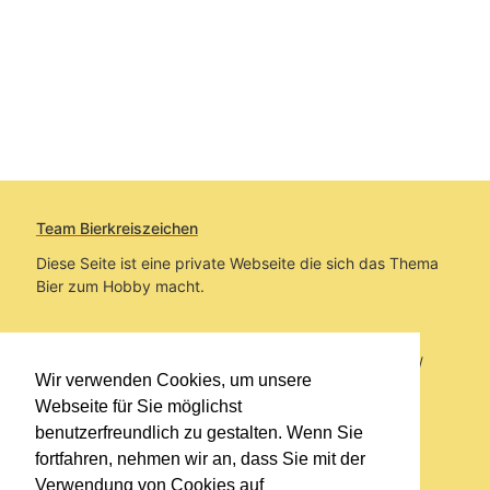
Team Bierkreiszeichen
Diese Seite ist eine private Webseite die sich das Thema
Bier zum Hobby macht.
Sie befinden sich auf https://www.bierkreiszeichen.at/
Wir verwenden Cookies, um unsere
im Pfad:
Übers Bier
/
Brauereien
Webseite für Sie möglichst
benutzerfreundlich zu gestalten. Wenn Sie
Erstellt: 2017-06-06
fortfahren, nehmen wir an, dass Sie mit der
Verwendung von Cookies auf