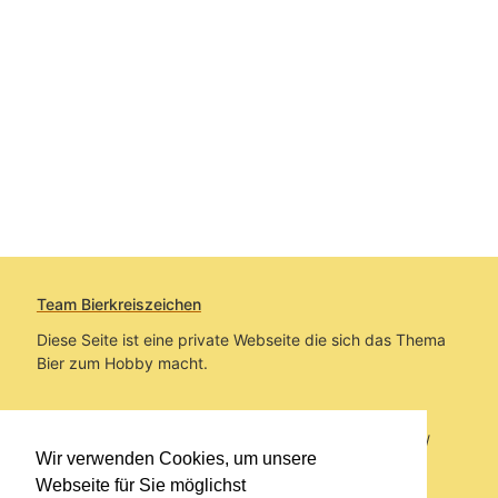
Team Bierkreiszeichen
Diese Seite ist eine private Webseite die sich das Thema
Bier zum Hobby macht.
Sie befinden sich auf https://www.bierkreiszeichen.at/
Wir verwenden Cookies, um unsere
im Pfad:
Bierkreiszeichen
/
Gesammelte Biere
Webseite für Sie möglichst