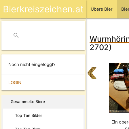
Bierkreiszeichen.at
Übers Bier
Bie
search
close
Wurmhörin
2702)
Noch nicht eingeloggt?
LOGIN
Gesammelte Biere
Top Ten Bilder
Ein ober
d