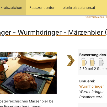
rkreiszeichen
Fasszendenten
bierkreiszeichen.at
Bierkreiszeichen
/
ger - Wurmhöringer - Märzenbier (
Bewertung des 
2.50 bei 2 Stim
Brauerei:
Wurmhöringer
Wurmhöringer
Privatbrauerei
österreichisches Märzenbier bei
en Essensvorbereitungen.