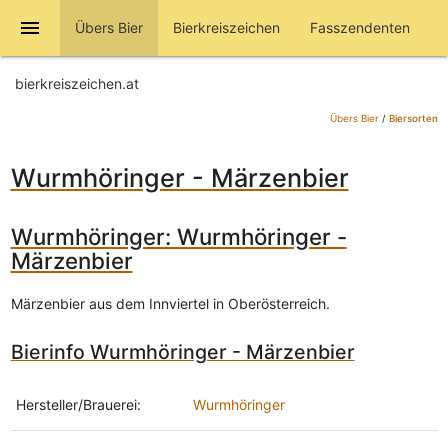
menu
Übers Bier
Bierkreiszeichen
Fasszendenten
bierkreiszeichen.at
Übers Bier
/
Biersorten
Wurmhöringer - Märzenbier
Wurmhöringer: Wurmhöringer -
Märzenbier
Märzenbier aus dem Innviertel in Oberösterreich.
Bierinfo Wurmhöringer - Märzenbier
Hersteller/Brauerei:
Wurmhöringer