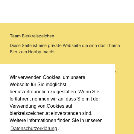
Team Bierkreiszeichen
Diese Seite ist eine private Webseite die sich das Thema
Bier zum Hobby macht.
Sie befinden sich auf https://www.bierkreiszeichen.at/
Wir verwenden Cookies, um unsere
im Pfad:
Übers Bier
/
Biersorten
Webseite für Sie möglichst
benutzerfreundlich zu gestalten. Wenn Sie
Erstellt: 2015-08-04
fortfahren, nehmen wir an, dass Sie mit der
Verwendung von Cookies auf
Links
bierkreiszeichen.at einverstanden sind.
Kontakt
Weitere Informationen finden Sie in unseren
Impressum
Datenschutzerklärung
.
Datenschutzerklärung