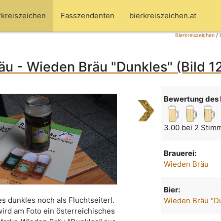
rkreiszeichen
Fasszendenten
bierkreiszeichen.at
Bierkreiszeichen
/
u - Wieden Bräu "Dunkles" (Bild 1
Bewertung des 
3.00 bei 2 Stim
Brauerei:
Wieden Bräu
Bier:
es dunkles noch als Fluchtseiterl.
Wieden Bräu "D
wird am Foto ein österreichisches