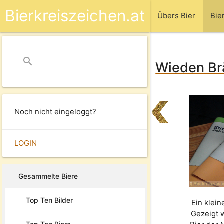
Bierkreiszeichen.at
Übers Bier
Bie
search
close
Wieden Brä
Noch nicht eingeloggt?
LOGIN
Gesammelte Biere
Top Ten Bilder
Ein klein
Gezeigt 