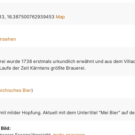
33, 16.387500762939453
Map
ansehen
erei wurde 1738 erstmals urkundlich erwähnt und aus dem Villa
aufe der Zeit Kärntens größte Brauerei.
eichisches Bier
)
mit milder Hopfung. Aktuell mit dem Untertitel "Mei Bier" auf de
Bild:
 unserer Essensübersicht.
mehr anzeigen