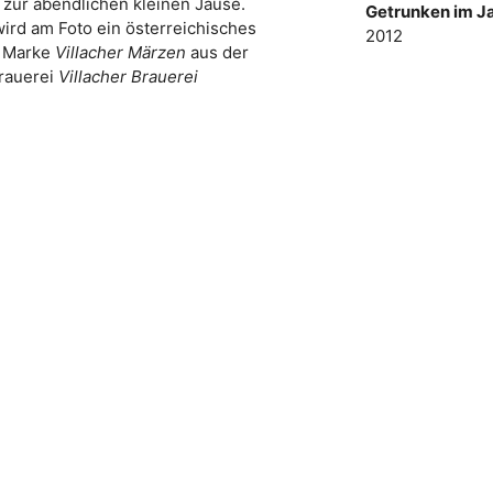
r zur abendlichen kleinen Jause.
Getrunken im Ja
wird am Foto ein österreichisches
2012
r Marke
Villacher Märzen
aus der
rauerei
Villacher Brauerei