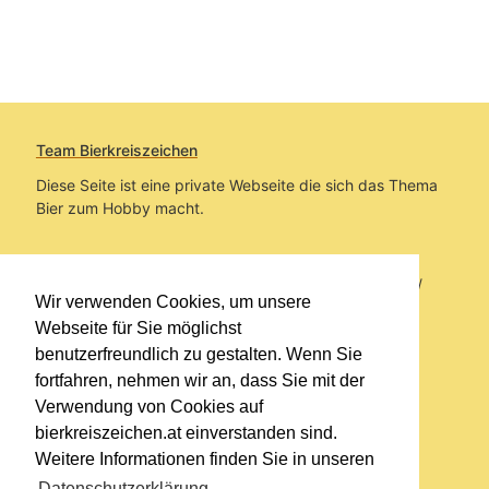
Team Bierkreiszeichen
Diese Seite ist eine private Webseite die sich das Thema
Bier zum Hobby macht.
Sie befinden sich auf https://www.bierkreiszeichen.at/
Wir verwenden Cookies, um unsere
im Pfad:
Bierkreiszeichen
/
Gesammelte Biere
Webseite für Sie möglichst
benutzerfreundlich zu gestalten. Wenn Sie
Erstellt: 2026-08-08
fortfahren, nehmen wir an, dass Sie mit der
Verwendung von Cookies auf
Links
bierkreiszeichen.at einverstanden sind.
Kontakt
Weitere Informationen finden Sie in unseren
Impressum
Datenschutzerklärung
.