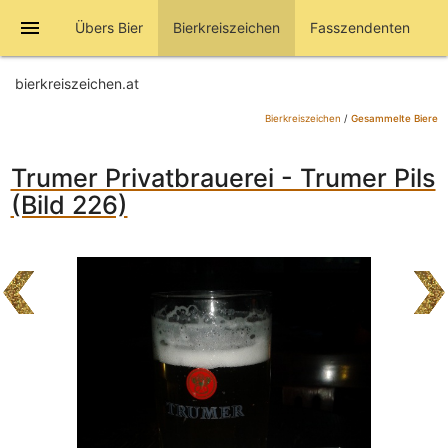
menu
Übers Bier
Bierkreiszeichen
Fasszendenten
bierkreiszeichen.at
Bierkreiszeichen
/
Gesammelte Biere
Trumer Privatbrauerei - Trumer Pils
(Bild 226)