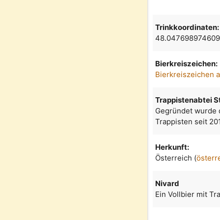
Trinkkoordinaten:
48.047698974609
Bierkreiszeichen:
Bierkreiszeichen 
Trappistenabtei St
Gegründet wurde da
Trappisten seit 20
Herkunft:
Österreich (
österr
Nivard
Ein Vollbier mit T