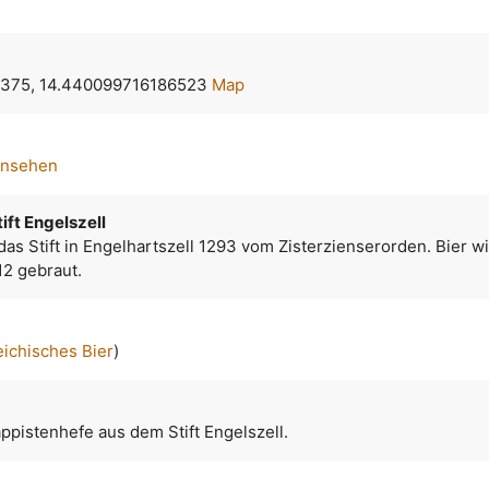
375, 14.440099716186523
Map
ansehen
ift Engelszell
s Stift in Engelhartszell 1293 vom Zisterzienserorden. Bier w
12 gebraut.
eichisches Bier
)
rappistenhefe aus dem Stift Engelszell.