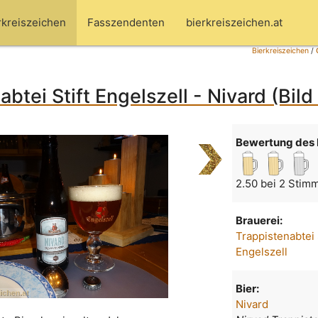
rkreiszeichen
Fasszendenten
bierkreiszeichen.at
Bierkreiszeichen
/
abtei Stift Engelszell - Nivard (Bil
Bewertung des 
2.50 bei 2 Stim
Brauerei:
Trappistenabtei 
Engelszell
Bier:
Nivard