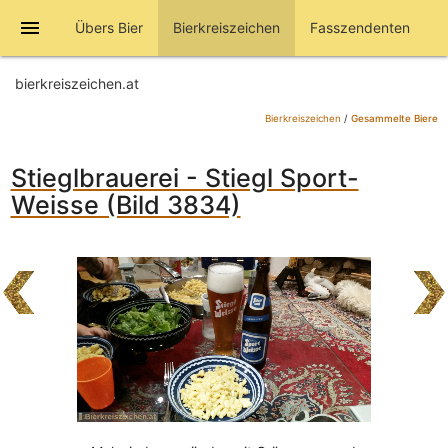
menu
Übers Bier
Bierkreiszeichen
Fasszendenten
bierkreiszeichen.at
Bierkreiszeichen
/
Gesammelte Biere
Stieglbrauerei - Stiegl Sport-
Weisse (Bild 3834)