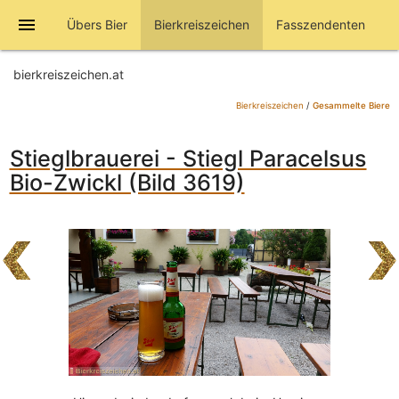
menu
Übers Bier
Bierkreiszeichen
Fasszendenten
bierkreiszeichen.at
Bierkreiszeichen
/
Gesammelte Biere
Stieglbrauerei - Stiegl Paracelsus
Bio-Zwickl (Bild 3619)