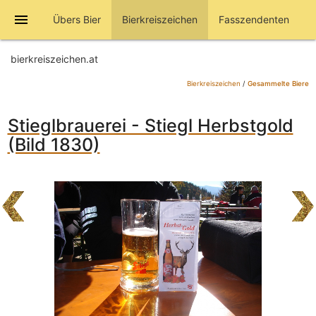
menu
Übers Bier
Bierkreiszeichen
Fasszendenten
bierkreiszeichen.at
Bierkreiszeichen
/
Gesammelte Biere
Stieglbrauerei - Stiegl Herbstgold
(Bild 1830)