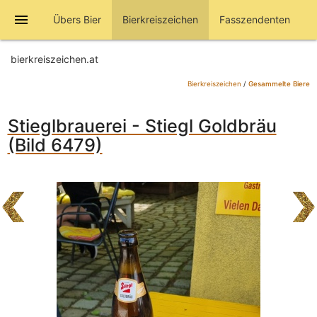
menu
Übers Bier
Bierkreiszeichen
Fasszendenten
bierkreiszeichen.at
Bierkreiszeichen
/
Gesammelte Biere
Stieglbrauerei - Stiegl Goldbräu
(Bild 6479)