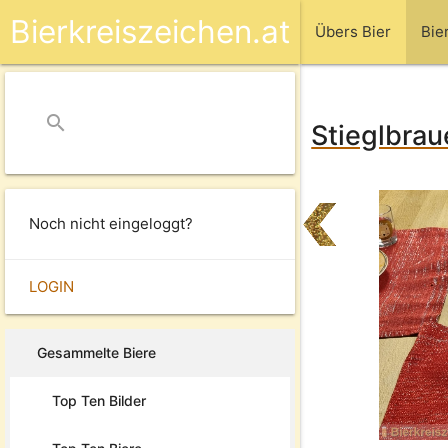
Bierkreiszeichen.at
Übers Bier
Bie
search
close
Stieglbrau
Noch nicht eingeloggt?
LOGIN
Gesammelte Biere
Top Ten Bilder