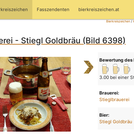
rkreiszeichen
Fasszendenten
bierkreiszeichen.at
Bierkreiszeichen
/
erei - Stiegl Goldbräu (Bild 6398)
Bewertung des 
3.00 bei einer 
Brauerei:
Stieglbrauerei
Bier:
Stiegl Goldbräu