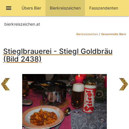
menu
Übers Bier
Bierkreiszeichen
Fasszendenten
bierkreiszeichen.at
Bierkreiszeichen
/
Gesammelte Biere
Stieglbrauerei - Stiegl Goldbräu
(Bild 2438)