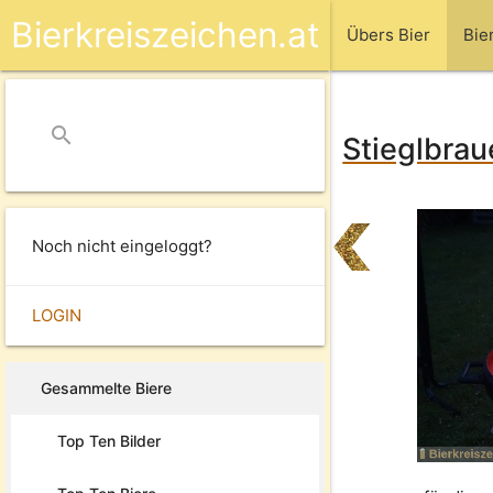
Bierkreiszeichen.at
Übers Bier
Bie
search
close
Stieglbrau
Noch nicht eingeloggt?
LOGIN
Gesammelte Biere
Top Ten Bilder