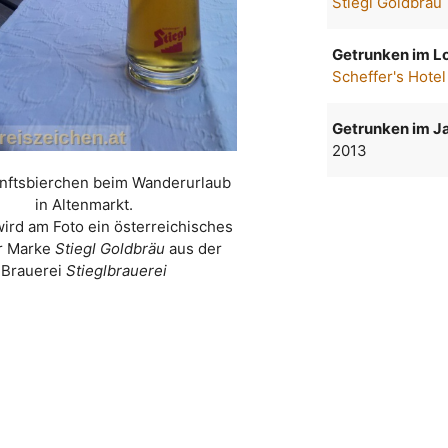
Stiegl Goldbräu
Getrunken im Lo
Scheffer's Hotel
Getrunken im Ja
2013
nftsbierchen beim Wanderurlaub
in Altenmarkt.
wird am Foto ein österreichisches
er Marke
Stiegl Goldbräu
aus der
Brauerei
Stieglbrauerei