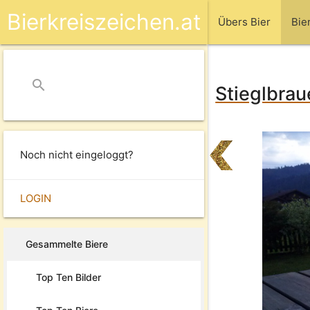
Bierkreiszeichen.at
Übers Bier
Bie
search
close
Stieglbrau
Noch nicht eingeloggt?
LOGIN
Gesammelte Biere
Top Ten Bilder