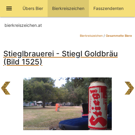
menu
Übers Bier
Bierkreiszeichen
Fasszendenten
bierkreiszeichen.at
Bierkreiszeichen
/
Gesammelte Biere
Stieglbrauerei - Stiegl Goldbräu
(Bild 1525)