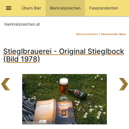
menu
Übers Bier
Bierkreiszeichen
Fasszendenten
bierkreiszeichen.at
Bierkreiszeichen
/
Gesammelte Biere
Stieglbrauerei - Original Stieglbock
(Bild 1978)