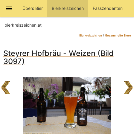
menu
Übers Bier
Bierkreiszeichen
Fasszendenten
bierkreiszeichen.at
Bierkreiszeichen
/
Gesammelte Biere
Steyrer Hofbräu - Weizen (Bild
3097)