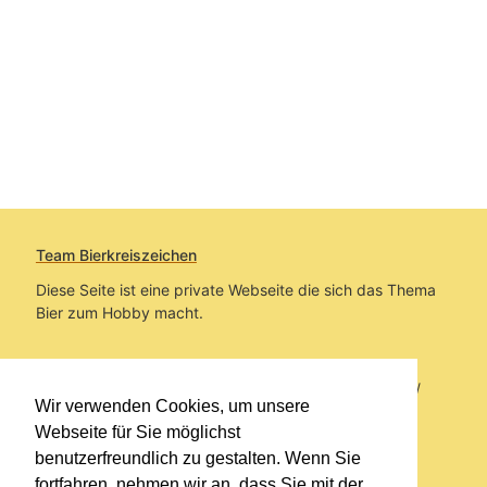
Team Bierkreiszeichen
Diese Seite ist eine private Webseite die sich das Thema
Bier zum Hobby macht.
Sie befinden sich auf https://www.bierkreiszeichen.at/
Wir verwenden Cookies, um unsere
im Pfad:
Bierkreiszeichen
/
Gesammelte Biere
Webseite für Sie möglichst
benutzerfreundlich zu gestalten. Wenn Sie
Erstellt: 2026-08-07
fortfahren, nehmen wir an, dass Sie mit der