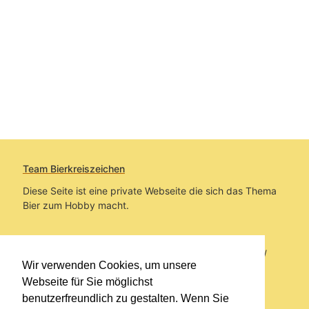
Team Bierkreiszeichen
Diese Seite ist eine private Webseite die sich das Thema
Bier zum Hobby macht.
Sie befinden sich auf https://www.bierkreiszeichen.at/
Wir verwenden Cookies, um unsere
im Pfad:
Bierkreiszeichen
/
Gesammelte Biere
Webseite für Sie möglichst
benutzerfreundlich zu gestalten. Wenn Sie
Erstellt: 2026-08-06