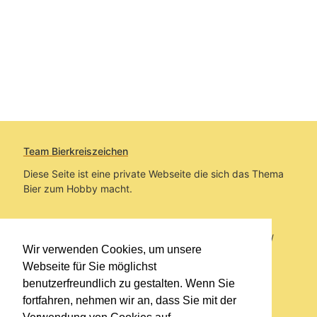
Team Bierkreiszeichen
Diese Seite ist eine private Webseite die sich das Thema
Bier zum Hobby macht.
Sie befinden sich auf https://www.bierkreiszeichen.at/
Wir verwenden Cookies, um unsere
im Pfad:
Bierkreiszeichen
/
Gesammelte Biere
Webseite für Sie möglichst
benutzerfreundlich zu gestalten. Wenn Sie
Erstellt: 2026-08-07
fortfahren, nehmen wir an, dass Sie mit der