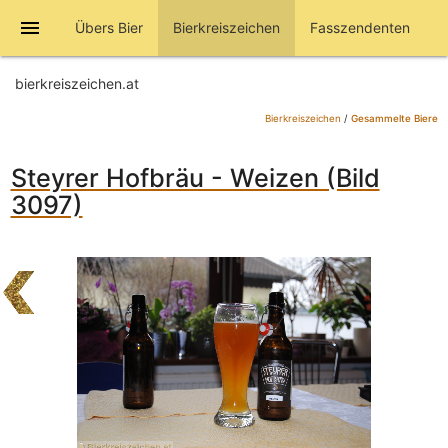
menu
Übers Bier
Bierkreiszeichen
Fasszendenten
bierkreiszeichen.at
Bierkreiszeichen
/
Gesammelte Biere
Steyrer Hofbräu - Weizen (Bild
3097)