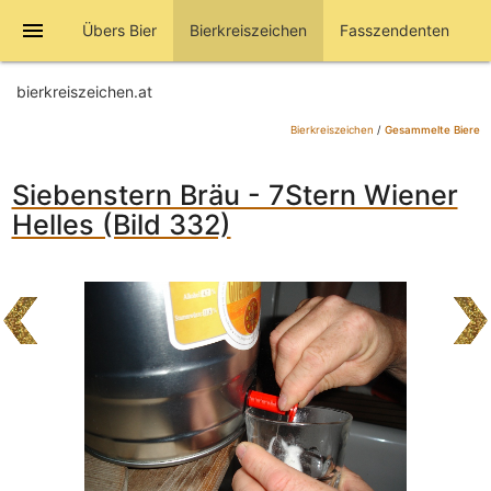
menu
Übers Bier
Bierkreiszeichen
Fasszendenten
bierkreiszeichen.at
Bierkreiszeichen
/
Gesammelte Biere
Siebenstern Bräu - 7Stern Wiener
Helles (Bild 332)