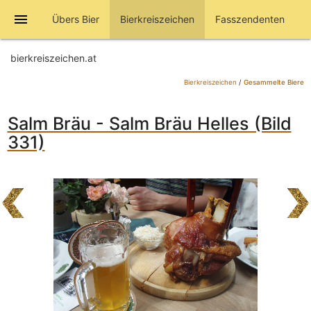
menu
Übers Bier
Bierkreiszeichen
Fasszendenten
bierkreiszeichen.at
Bierkreiszeichen
/
Gesammelte Biere
Salm Bräu - Salm Bräu Helles (Bild
331)