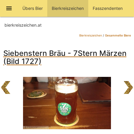
menu
Übers Bier
Bierkreiszeichen
Fasszendenten
bierkreiszeichen.at
Bierkreiszeichen
/
Gesammelte Biere
Siebenstern Bräu - 7Stern Märzen
(Bild 1727)