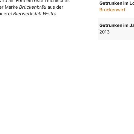
wird am Foto ein österreichisches
Getrunken im Lo
der Marke
Brückenbräu
aus der
Brückenwirt
auerei
Bierwerkstatt Weitra
Getrunken im Ja
2013