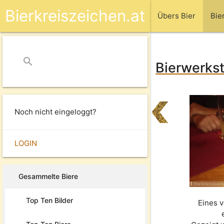
Bierkreiszeichen.at
Übers Bier
Bie
search
close
Bierwerkst
Noch nicht eingeloggt?
LOGIN
Gesammelte Biere
Top Ten Bilder
Eines 