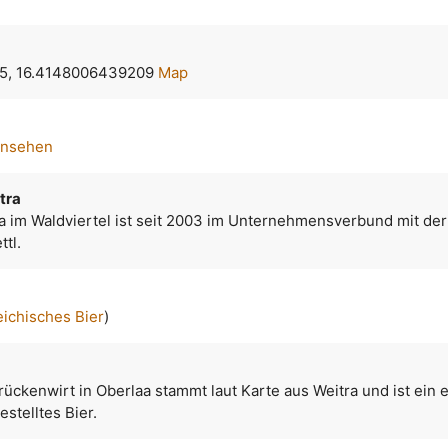
5, 16.4148006439209
Map
ansehen
tra
ra im Waldviertel ist seit 2003 im Unternehmensverbund mit der
ttl.
eichisches Bier
)
ückenwirt in Oberlaa stammt laut Karte aus Weitra und ist ein e
stelltes Bier.