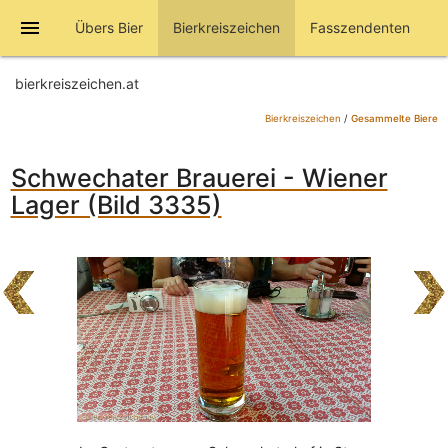
menu
Übers Bier
Bierkreiszeichen
Fasszendenten
bierkreiszeichen.at
Bierkreiszeichen
/
Gesammelte Biere
Schwechater Brauerei - Wiener
Lager (Bild 3335)