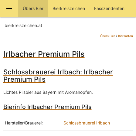
menu
Übers Bier
Bierkreiszeichen
Fasszendenten
bierkreiszeichen.at
Übers Bier
/
Biersorten
Irlbacher Premium Pils
Schlossbrauerei Irlbach: Irlbacher
Premium Pils
Lichtes Pilsbier aus Bayern mit Aromahopfen.
Bierinfo Irlbacher Premium Pils
Hersteller/Brauerei:
Schlossbrauerei Irlbach