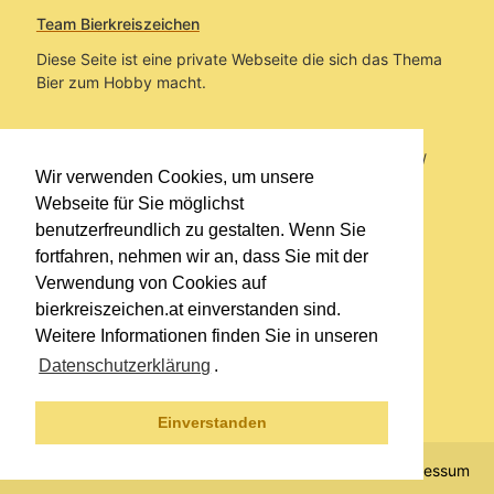
Team Bierkreiszeichen
Diese Seite ist eine private Webseite die sich das Thema
Bier zum Hobby macht.
Sie befinden sich auf https://www.bierkreiszeichen.at/
Wir verwenden Cookies, um unsere
im Pfad:
Übers Bier
/
Biersorten
Webseite für Sie möglichst
benutzerfreundlich zu gestalten. Wenn Sie
Erstellt: 2014-10-30
fortfahren, nehmen wir an, dass Sie mit der
Verwendung von Cookies auf
Links
bierkreiszeichen.at einverstanden sind.
Kontakt
Weitere Informationen finden Sie in unseren
Impressum
Datenschutzerklärung
.
Datenschutzerklärung
Sitemap
Einverstanden
© 2020 Copyright Team Bierkreiszeichen
Impressum