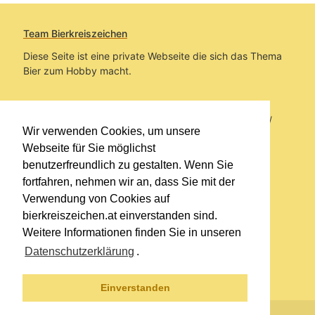
Team Bierkreiszeichen
Diese Seite ist eine private Webseite die sich das Thema
Bier zum Hobby macht.
Sie befinden sich auf https://www.bierkreiszeichen.at/
Wir verwenden Cookies, um unsere
im Pfad:
Bierkreiszeichen
/
Gesammelte Biere
Webseite für Sie möglichst
benutzerfreundlich zu gestalten. Wenn Sie
Erstellt: 2026-08-08
fortfahren, nehmen wir an, dass Sie mit der
Verwendung von Cookies auf
Links
bierkreiszeichen.at einverstanden sind.
Kontakt
Weitere Informationen finden Sie in unseren
Impressum
Datenschutzerklärung
.
Datenschutzerklärung
Sitemap
Einverstanden