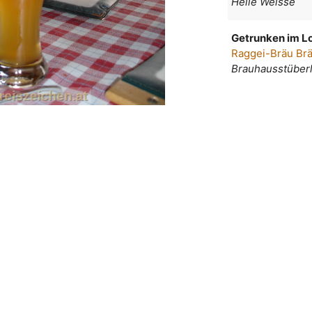
Helle Weisse
Getrunken im Lo
Raggei-Bräu Brä
Brauhausstüber