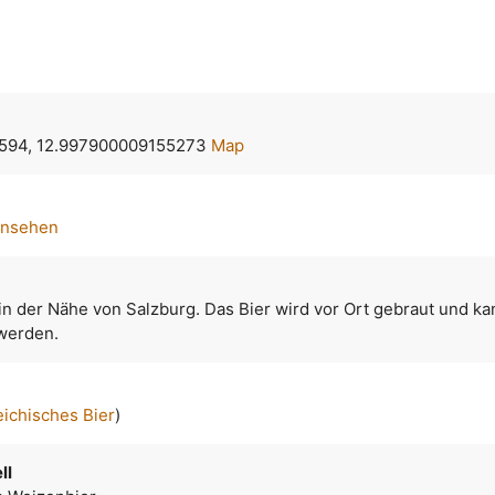
594, 12.997900009155273
Map
ansehen
in der Nähe von Salzburg. Das Bier wird vor Ort gebraut und ka
 werden.
eichisches Bier
)
ll