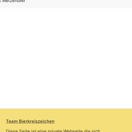
s Weizenbier
Team Bierkreiszeichen
Diese Seite ist eine private Webseite die sich