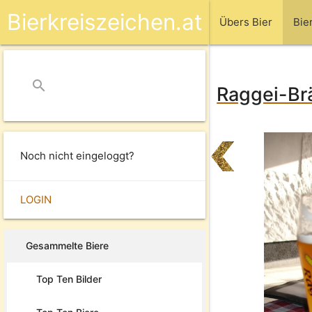
Bierkreiszeichen.at
Übers Bier
Bie
search
close
Raggei-Brä
Noch nicht eingeloggt?
LOGIN
Gesammelte Biere
Top Ten Bilder