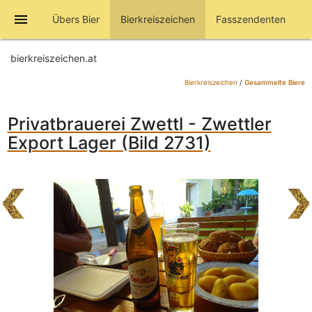
menu
Übers Bier
Bierkreiszeichen
Fasszendenten
bierkreiszeichen.at
Bierkreiszeichen
/
Gesammelte Biere
Privatbrauerei Zwettl - Zwettler
Export Lager (Bild 2731)