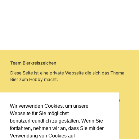
Team Bierkreiszeichen
Diese Seite ist eine private Webseite die sich das Thema
Bier zum Hobby macht.
Sie befinden sich auf https://www.bierkreiszeichen.at/
Wir verwenden Cookies, um unsere
im Pfad:
Übers Bier
/
Biersorten
Webseite für Sie möglichst
benutzerfreundlich zu gestalten. Wenn Sie
Erstellt: 2013-05-11
fortfahren, nehmen wir an, dass Sie mit der
Verwendung von Cookies auf
Links