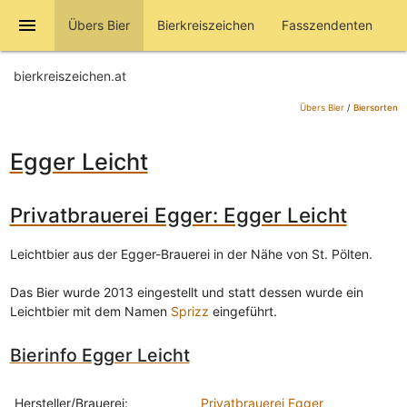
menu
Übers Bier
Bierkreiszeichen
Fasszendenten
bierkreiszeichen.at
Übers Bier
/
Biersorten
Egger Leicht
Privatbrauerei Egger: Egger Leicht
Leichtbier aus der Egger-Brauerei in der Nähe von St. Pölten.
Das Bier wurde 2013 eingestellt und statt dessen wurde ein
Leichtbier mit dem Namen
Sprizz
eingeführt.
Bierinfo Egger Leicht
Hersteller/Brauerei:
Privatbrauerei Egger