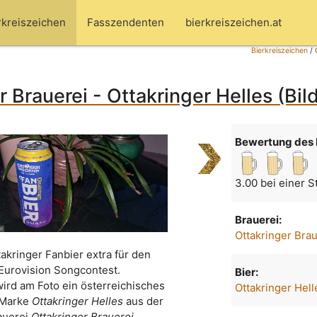
rkreiszeichen
Fasszendenten
bierkreiszeichen.at
Bierkreiszeichen
/
r Brauerei - Ottakringer Helles (Bil
Bewertung des 
3.00 bei einer 
Brauerei:
Ottakringer Bra
takringer Fanbier extra für den
Eurovision Songcontest.
Bier:
wird am Foto ein österreichisches
Ottakringer Hell
 Marke
Ottakringer Helles
aus der
auerei
Ottakringer Brauerei