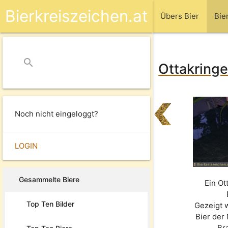
Bierkreiszeichen.at
Übers Bier
Bie
search
close
Ottakringe
Noch nicht eingeloggt?
LOGIN
Gesammelte Biere
Ein Ot
Top Ten Bilder
Gezeigt 
Bier der
Br