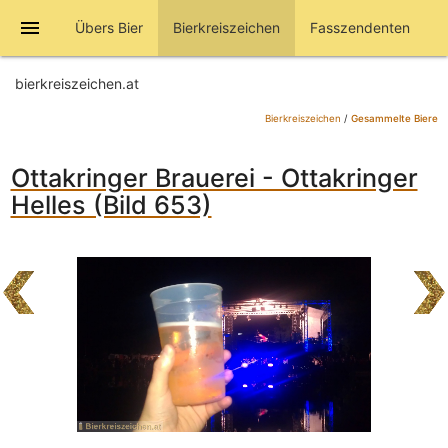
menu
Übers Bier
Bierkreiszeichen
Fasszendenten
bierkreiszeichen.at
Bierkreiszeichen
/
Gesammelte Biere
Ottakringer Brauerei - Ottakringer
Helles (Bild 653)