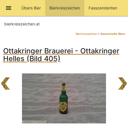
menu
Übers Bier
Bierkreiszeichen
Fasszendenten
bierkreiszeichen.at
Bierkreiszeichen
/
Gesammelte Biere
Ottakringer Brauerei - Ottakringer
Helles (Bild 405)