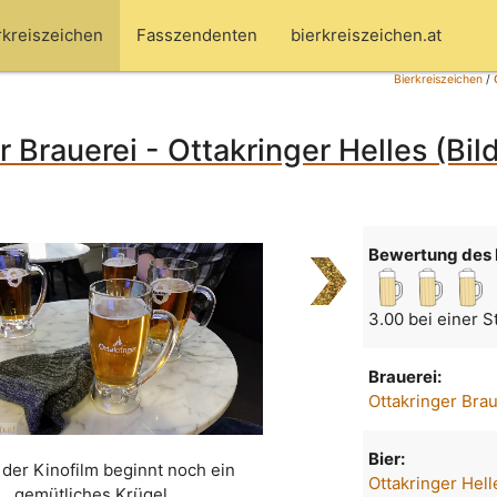
rkreiszeichen
Fasszendenten
bierkreiszeichen.at
Bierkreiszeichen
/
r Brauerei - Ottakringer Helles (Bil
Bewertung des 
3.00 bei einer 
Brauerei:
Ottakringer Bra
Bier:
der Kinofilm beginnt noch ein
Ottakringer Hell
gemütliches Krügel.