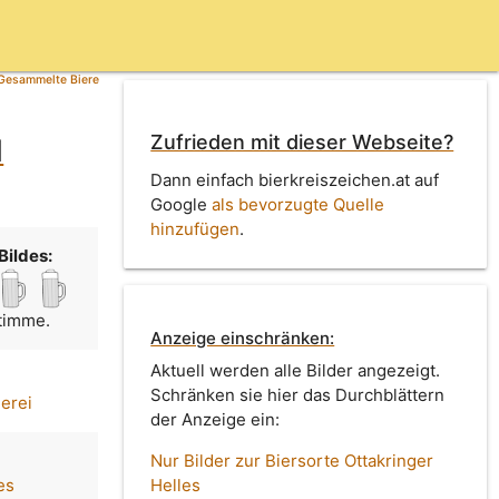
Gesammelte Biere
Zufrieden mit dieser Webseite?
d
Dann einfach bierkreiszeichen.at auf
Google
als bevorzugte Quelle
hinzufügen
.
Bildes:
Stimme.
Anzeige einschränken:
Aktuell werden alle Bilder angezeigt.
Schränken sie hier das Durchblättern
uerei
der Anzeige ein:
Nur Bilder zur Biersorte Ottakringer
es
Helles