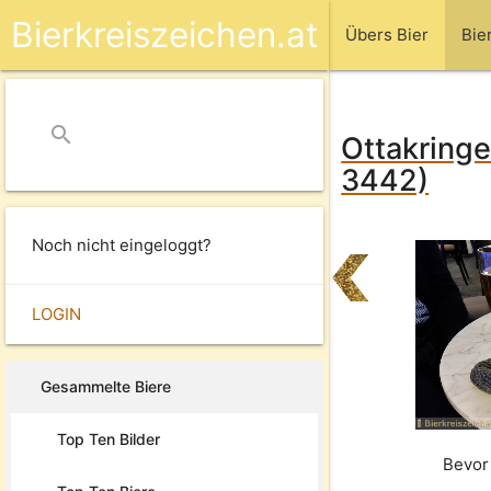
Bierkreiszeichen.at
Übers Bier
Bie
search
close
Ottakringe
3442)
Noch nicht eingeloggt?
LOGIN
Gesammelte Biere
Top Ten Bilder
Bevor 