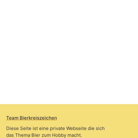
Team Bierkreiszeichen
Diese Seite ist eine private Webseite die sich
das Thema Bier zum Hobby macht.