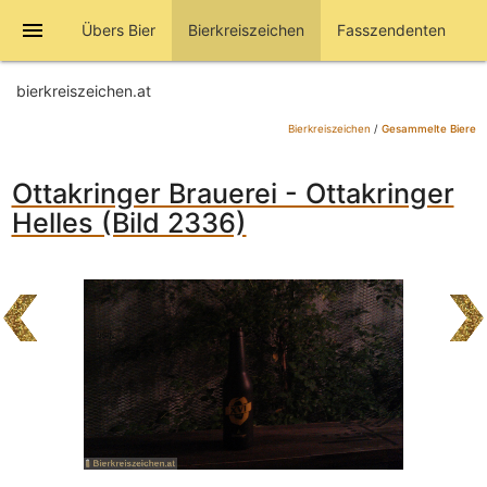
menu
Übers Bier
Bierkreiszeichen
Fasszendenten
bierkreiszeichen.at
Bierkreiszeichen
/
Gesammelte Biere
Ottakringer Brauerei - Ottakringer
Helles (Bild 2336)