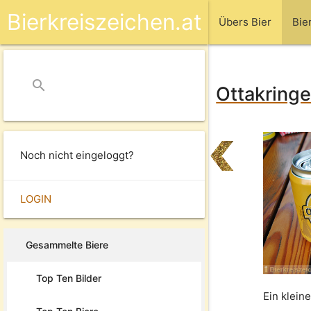
Bierkreiszeichen.at
Übers Bier
Bie
search
close
Ottakringe
Noch nicht eingeloggt?
LOGIN
Gesammelte Biere
Top Ten Bilder
Ein klein