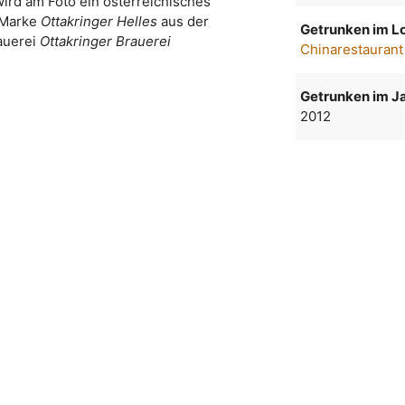
wird am Foto ein österreichisches
 Marke
Ottakringer Helles
aus der
Getrunken im Lo
auerei
Ottakringer Brauerei
Chinarestaurant 
Getrunken im Ja
2012