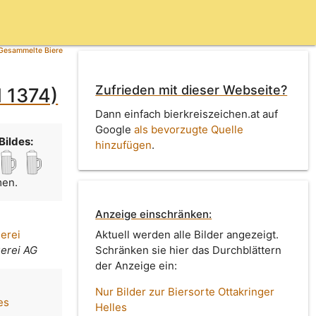
Gesammelte Biere
Zufrieden mit dieser Webseite?
d 1374)
Dann einfach bierkreiszeichen.at auf
Google
als bevorzugte Quelle
Bildes:
hinzufügen
.
men.
Anzeige einschränken:
uerei
Aktuell werden alle Bilder angezeigt.
uerei AG
Schränken sie hier das Durchblättern
der Anzeige ein:
Nur Bilder zur Biersorte Ottakringer
es
Helles