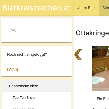
Bierkreiszeichen.at
Übers Bier
Bie
search
close
Ottakringe
Noch nicht eingeloggt?
LOGIN
Gesammelte Biere
Top Ten Bilder
Ein Bi