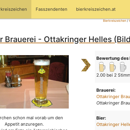
rkreiszeichen
Fasszendenten
bierkreiszeichen.at
Bierkreiszeichen
/
r Brauerei - Ottakringer Helles (Bil
Bewertung des 
2.00 bei 2 Stim
Brauerei:
Ottakringer Bra
Ottakringer Bra
erchen schon mal vorab um den
Bier:
Appetit anzuregen.
Ottakringer Hell