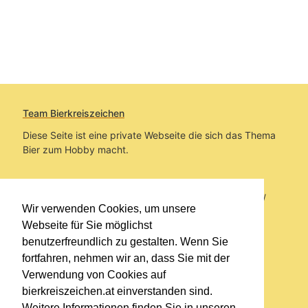
Team Bierkreiszeichen
Diese Seite ist eine private Webseite die sich das Thema
Bier zum Hobby macht.
Sie befinden sich auf https://www.bierkreiszeichen.at/
Wir verwenden Cookies, um unsere
im Pfad:
Übers Bier
/
Brauereien
Webseite für Sie möglichst
benutzerfreundlich zu gestalten. Wenn Sie
Erstellt: 2014-07-31
fortfahren, nehmen wir an, dass Sie mit der
Verwendung von Cookies auf
Links
bierkreiszeichen.at einverstanden sind.
Kontakt
Weitere Informationen finden Sie in unseren