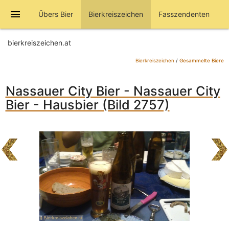
menu
Übers Bier
Bierkreiszeichen
Fasszendenten
bierkreiszeichen.at
Bierkreiszeichen
/
Gesammelte Biere
Nassauer City Bier - Nassauer City
Bier - Hausbier (Bild 2757)