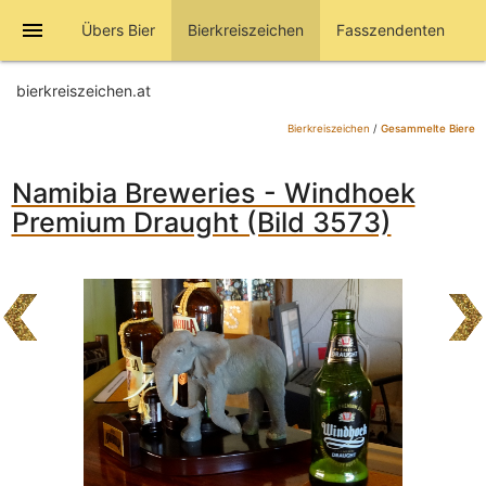
menu
Übers Bier
Bierkreiszeichen
Fasszendenten
bierkreiszeichen.at
Bierkreiszeichen
/
Gesammelte Biere
Namibia Breweries - Windhoek
Premium Draught (Bild 3573)