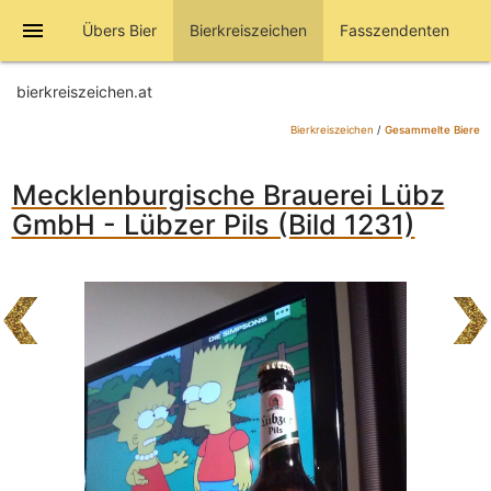
menu
Übers Bier
Bierkreiszeichen
Fasszendenten
bierkreiszeichen.at
Bierkreiszeichen
/
Gesammelte Biere
Mecklenburgische Brauerei Lübz
GmbH - Lübzer Pils (Bild 1231)