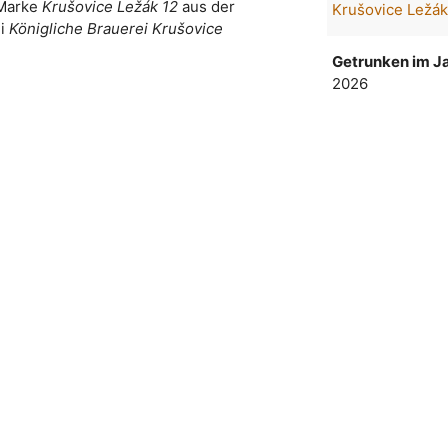
 Marke
Krušovice Ležák 12
aus der
Krušovice Ležák
ei
Königliche Brauerei Krušovice
Getrunken im Ja
2026