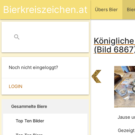
Bierkreiszeichen.at
Übers Bier
Bie
search
close
Königliche
(Bild 6867
Noch nicht eingeloggt?
LOGIN
Gesammelte Biere
Jause u
Top Ten Bilder
Gezeigt