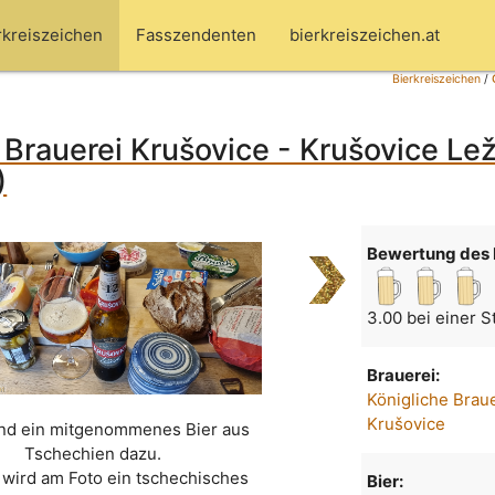
rkreiszeichen
Fasszendenten
bierkreiszeichen.at
Bierkreiszeichen
/
 Brauerei Krušovice - Krušovice Le
)
Bewertung des 
3.00 bei einer 
Brauerei:
Königliche Brau
Krušovice
nd ein mitgenommenes Bier aus
Tschechien dazu.
 wird am Foto ein tschechisches
Bier: