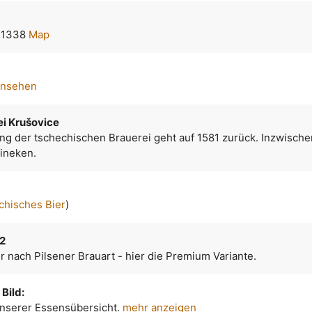
231338
Map
ansehen
ei Krušovice
ng der tschechischen Brauerei geht auf 1581 zurück. Inzwische
eineken.
chisches Bier
)
12
 nach Pilsener Brauart - hier die Premium Variante.
Bild:
 unserer Essensübersicht.
mehr anzeigen