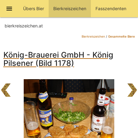
menu
Übers Bier
Bierkreiszeichen
Fasszendenten
bierkreiszeichen.at
Bierkreiszeichen
/
Gesammelte Biere
König-Brauerei GmbH - König
Pilsener (Bild 1178)